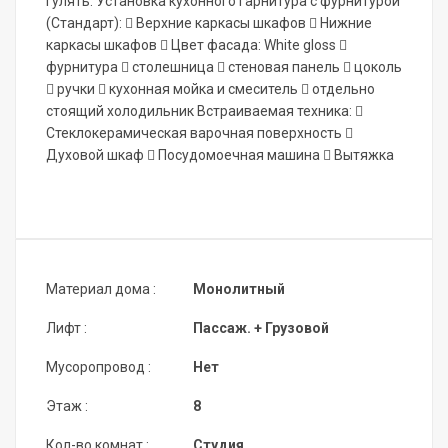
гулять. Установка кухонного гарнитура с фурнитурой
(Стандарт):  Верхние каркасы шкафов  Нижние
каркасы шкафов  Цвет фасада: White gloss 
фурнитура  столешница  стеновая панель  цоколь
 ручки  кухонная мойка и смеситель  отдельно
стоящий холодильник Встраиваемая техника: 
Стеклокерамическая варочная поверхность 
Духовой шкаф  Посудомоечная машина  Вытяжка
Материал дома :
Монолитный
Лифт :
Пассаж. + Грузовой
Мусоропровод :
Нет
Этаж :
8
Кол-во комнат :
Студия