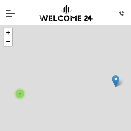
+
−
2