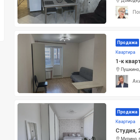
Домодедо
По
Продажа
Квартира
1-к кварт
Пушкино,
Ак
Продажа
Квартира
Студия, 2
Мурино, 