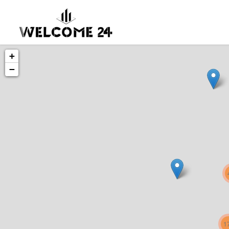
+
−
1