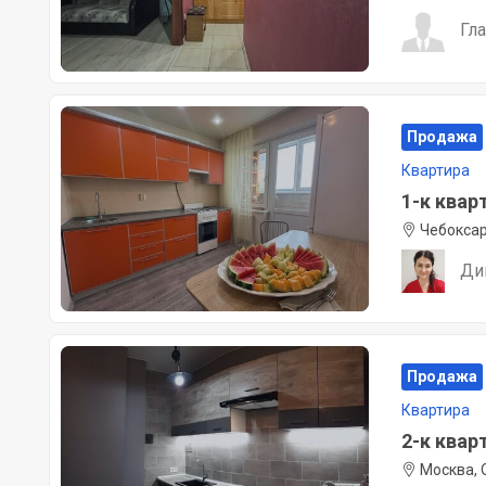
Гл
Продажа
Квартира
1-к кварт
Чебоксар
Ди
Продажа
Квартира
2-к кварт
Москва, 