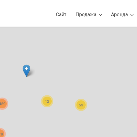
Сайт
Продажа
Аренда
12
489
59
78