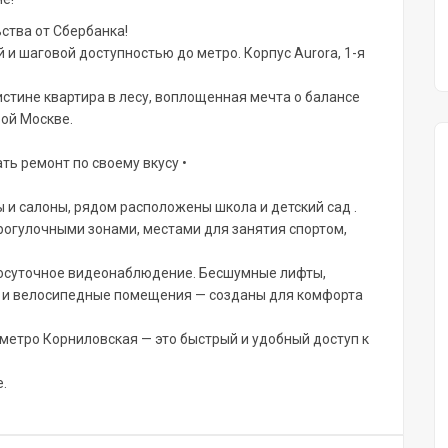
ства от Сбербанка!
 и шаговой доступностью до метро. Корпус Aurora, 1-я
истине квартира в лесу, воплощенная мечта о балансе
ой Москве.
ть ремонт по своему вкусу •
ы и салоны, рядом расположены школа и детский сад .
рогулочными зонами, местами для занятия спортом,
глосуточное видеонаблюдение. Бесшумные лифты,
е и велосипедные помещения — созданы для комфорта
 метро Корниловская — это быстрый и удобный доступ к
.