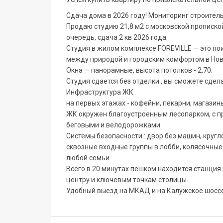
Сдача дома в 2026 году! Мониторинг строитель
Продаю студию 21,8 м2 с московской пропиской
очередь, сдача 2 кв 2026 года.
Студия в жилом комплексе FOREVILLE — это по
между природой и городским комфортом в Нов
Окна — панорамные, высота потолков - 2,70.
Студия сдается без отделки , вы сможете сдела
Инфраструктура ЖК
на первых этажах - кофейни, пекарни, магазин
ЖК окружен благоустроенным лесопарком, с п
беговыми и велодорожками.
Системы безопасности : двор без машин, кру
сквозные входные группы в лобби, колясочны
любой семьи.
Всего в 20 минутах пешком находится станция
центру и ключевым точкам столицы.
Удобный выезд на МКАД и на Калужское шоссе