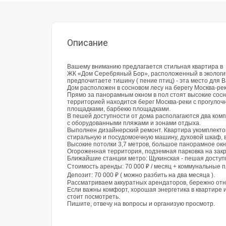
Описание
Вашему вниманию предлагается стильная квартира в
ЖК «Дом Серебряный Бор», расположенный в экологич
предпочитаете тишину ( пение птиц) - эта место для В
Дом расположен в сосновом лесу на берегу Москва-рек
Прямо за панорамным окном в пол стоят высокие сосн
территорией находится берег Москва-реки с прогулоч
площадками, барбекю площадками.
В пешей доступности от дома располагаются два комп
с оборудованными пляжами и зонами отдыха.
Выполнен дизайнерский ремонт. Квартира укомплекто
стиральную и посудомоечную машину, духовой шкаф, 
Высокие потолки 3,7 метров, большое панорамное окно
Огороженная территория, подземная парковка на зак
Ближайшие станции метро: Щукинская - пешая доступн
Стоимость аренды: 70 000 ₽ / месяц + коммунальные 
Депозит: 70 000 ₽ ( можно разбить на два месяца ).
Рассматриваем аккуратных арендаторов, бережно отн
Если важны комфорт, хорошая энергетика в квартире 
стоит посмотреть.
Пишите, отвечу на вопросы и организую просмотр.