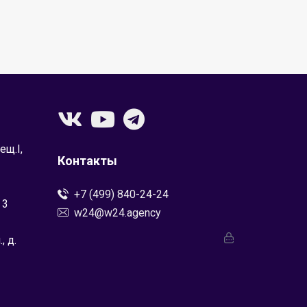
ещ.I,
Контакты
+7 (499) 840-24-24
 3
w24@w24.agency
, д.