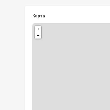
Карта
+
−