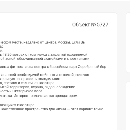
Объект №5727
еском месте, недалеко от центра Москвы. Если Вы
ас!
и.
ы! В 20 метрах от комплекса с закрытой охраняемой
ной зоной, оборудованной скамейками и спортивными
лекса фитнес- и спа центра с бассейном, парк Серебряный бор
вана всей необходимой мебелью и техникой, включая
варочную поверхность, холодильник.
, светлая и солнечная квартира.
рытой территории, охрана, видеонаблюдение
ость и Октябрьское поле.
платежи. Интернет оплачивается арендатором.
осящихся к квартире.
и качественное пространство для жизни — этот вариант точно