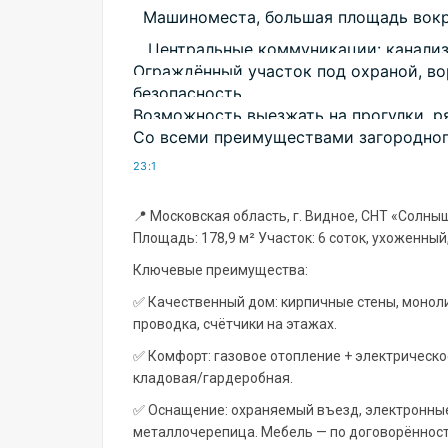
Машиноместа, большая площадь вокр
 Центральные коммуникации: канализация, водоснабжение, газ.

Ограждённый участок под охраной, вор
безопасность

Возможность выезжать на прогулки, р
Со всеми преимуществами загородного
23:1
📍 Московская область, г. Видное, СНТ «Солны
Площадь: 178,9 м² Участок: 6 соток, ухоженный
Ключевые преимущества:
✅ Качественный дом: кирпичные стены, моноли
проводка, счётчики на этажах.
✅ Комфорт: газовое отопление + электрическое
кладовая/гардеробная.
✅ Оснащение: охраняемый въезд, электронные
металлочерепица. Мебель — по договорённост