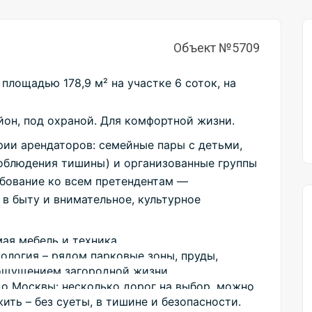
Объект №5709
ощадью 178,9 м² на участке 6 соток, на 
йон, под охраной. Для комфортной жизни.
и арендаторов: семейные пары с детьми, 
облюдения тишины) и организованные группы 
бование ко всем претендентам — 
в быту и внимательное, культурное 
я мебель и техника.

ология – рядом парковые зоны, пруды, 
ощущением загородной жизни.

о Москвы: несколько дорог на выбор, можно 
ить – без суеты, в тишине и безопасности.