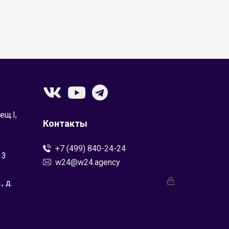
ещ.I,
Контакты
+7 (499) 840-24-24
 3
w24@w24.agency
, д.