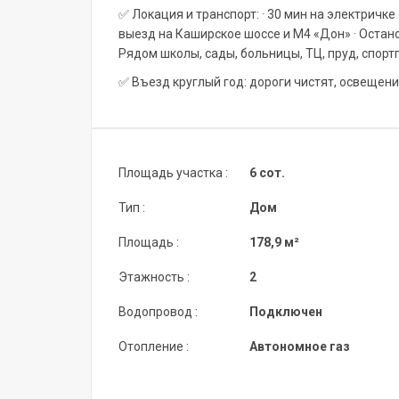
✅ Локация и транспорт: · 30 мин на электричке
выезд на Каширское шоссе и М4 «Дон» · Остан
Рядом школы, сады, больницы, ТЦ, пруд, спор
✅ Въезд круглый год: дороги чистят, освещени
Площадь участка :
6 сот.
Тип :
Дом
Площадь :
178,9 м²
Этажность :
2
Водопровод :
Подключен
Отопление :
Автономное газ