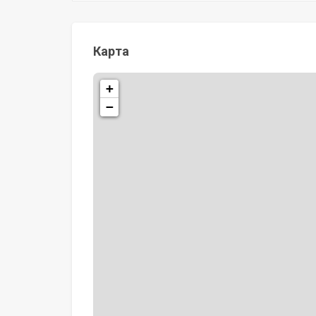
Карта
+
−